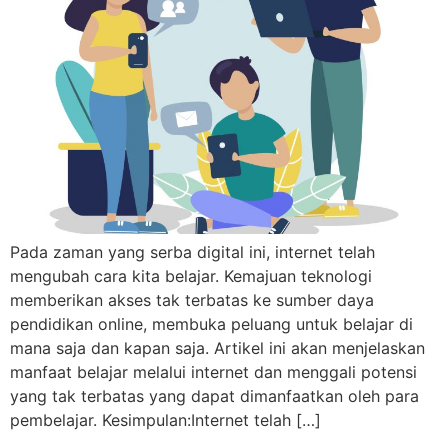
Pada zaman yang serba digital ini, internet telah
mengubah cara kita belajar. Kemajuan teknologi
memberikan akses tak terbatas ke sumber daya
pendidikan online, membuka peluang untuk belajar di
mana saja dan kapan saja. Artikel ini akan menjelaskan
manfaat belajar melalui internet dan menggali potensi
yang tak terbatas yang dapat dimanfaatkan oleh para
pembelajar. Kesimpulan:Internet telah […]