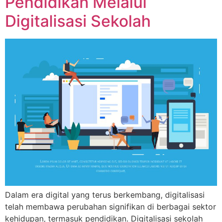
Pendidikan Melalui
Digitalisasi Sekolah
Dalam era digital yang terus berkembang, digitalisasi
telah membawa perubahan signifikan di berbagai sektor
kehidupan, termasuk pendidikan. Digitalisasi sekolah